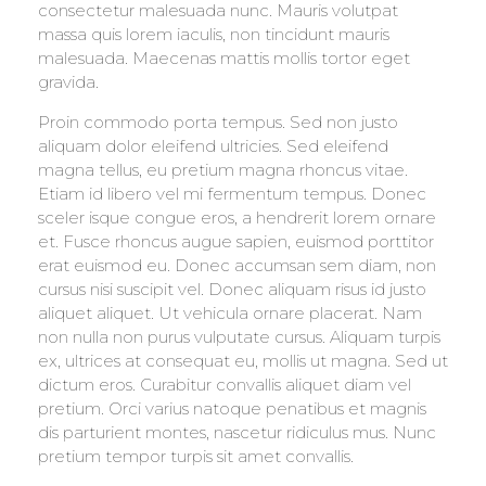
consectetur malesuada nunc. Mauris volutpat
massa quis lorem iaculis, non tincidunt mauris
malesuada. Maecenas mattis mollis tortor eget
gravida.
Proin commodo porta tempus. Sed non justo
aliquam dolor eleifend ultricies. Sed eleifend
magna tellus, eu pretium magna rhoncus vitae.
Etiam id libero vel mi fermentum tempus. Donec
sceler isque congue eros, a hendrerit lorem ornare
et. Fusce rhoncus augue sapien, euismod porttitor
erat euismod eu. Donec accumsan sem diam, non
cursus nisi suscipit vel. Donec aliquam risus id justo
aliquet aliquet. Ut vehicula ornare placerat. Nam
non nulla non purus vulputate cursus. Aliquam turpis
ex, ultrices at consequat eu, mollis ut magna. Sed ut
dictum eros. Curabitur convallis aliquet diam vel
pretium. Orci varius natoque penatibus et magnis
dis parturient montes, nascetur ridiculus mus. Nunc
pretium tempor turpis sit amet convallis.