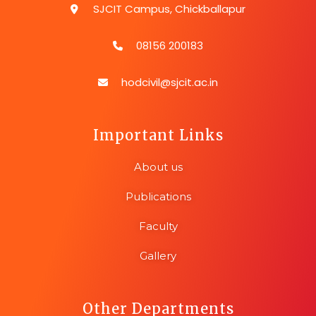
SJCIT Campus, Chickballapur
08156 200183
hodcivil@sjcit.ac.in
Important Links
About us
Publications
Faculty
Gallery
Other Departments