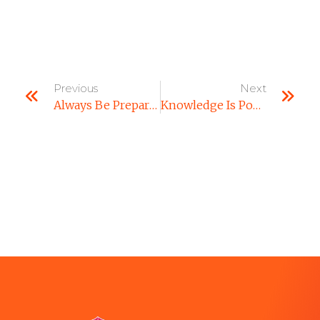
Previous
Next
Always Be Prepared And Know What The Purpose Is.
Knowledge Is Power. Read Books To Get Smart.