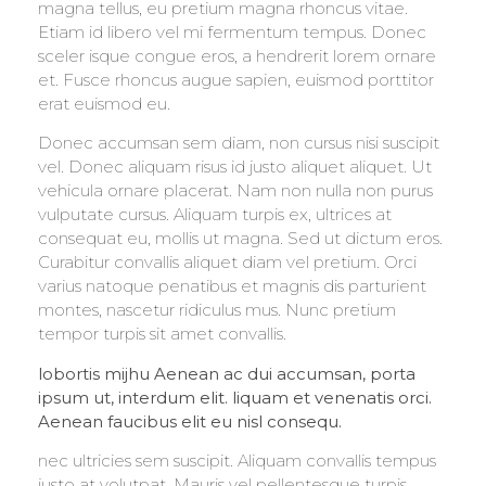
magna tellus, eu pretium magna rhoncus vitae.
Etiam id libero vel mi fermentum tempus. Donec
sceler isque congue eros, a hendrerit lorem ornare
et. Fusce rhoncus augue sapien, euismod porttitor
erat euismod eu.
Donec accumsan sem diam, non cursus nisi suscipit
vel. Donec aliquam risus id justo aliquet aliquet. Ut
vehicula ornare placerat. Nam non nulla non purus
vulputate cursus. Aliquam turpis ex, ultrices at
consequat eu, mollis ut magna. Sed ut dictum eros.
Curabitur convallis aliquet diam vel pretium. Orci
varius natoque penatibus et magnis dis parturient
montes, nascetur ridiculus mus. Nunc pretium
tempor turpis sit amet convallis.
lobortis mijhu Aenean ac dui accumsan, porta
ipsum ut, interdum elit. liquam et venenatis orci.
Aenean faucibus elit eu nisl consequ.
nec ultricies sem suscipit. Aliquam convallis tempus
justo at volutpat. Mauris vel pellentesque turpis.