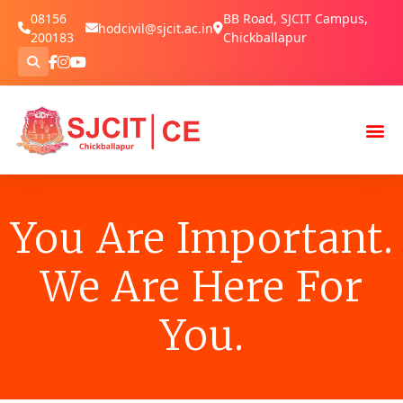
08156
BB Road, SJCIT Campus,
hodcivil@sjcit.ac.in
200183
Chickballapur
You Are Important.
We Are Here For
You.